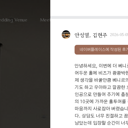
dding Venue
Meeting & Party
User Guide
V
안성열, 김현주
2026-05-0
네이버플레이스에 작성된 후
안녕하세요, 이번에 더 베니
어두운 홀에 비즈가 쾅쾅박힌
제 생각을 바꿀만큼 베니르의
기도 하고 우아하고 깔끔한 
인공으로 만들어 주기에 충
의 10곳에 가까운 홀투어
마음까지 사로잡아 버렸습니
다. 상담도 너무 친절하고 
남았는데 입장할 순간이 너