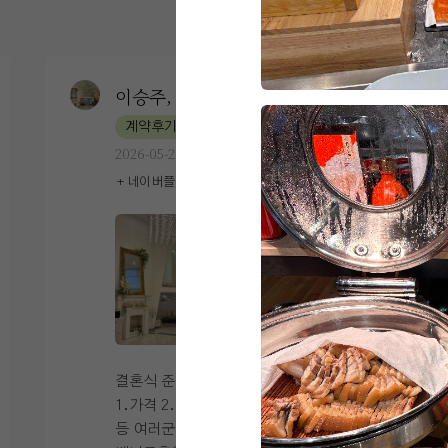
이승주, 이은혜
1
계약후기
2026-05-29
80명 읽음
+ 네이버플레이스
+8
결혼식 준비하면서 가장 우선순위로본게
1.가격 2.음식 3.위치.4.주차5.예쁜홀 등
등 여러군데 검색하고 알아보다가 안산 더