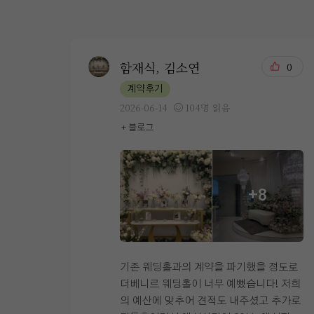
함재식, 김소연
0
계약후기
2026-06-14
104명 읽음
+ 블로그
+8
기존 웨딩홀과의 계약을 파기했을 정도로
더베니르 웨딩홀이 너무 예뻤습니다! 저희
의 예산에 맞추어 견적도 내주셨고 추가로