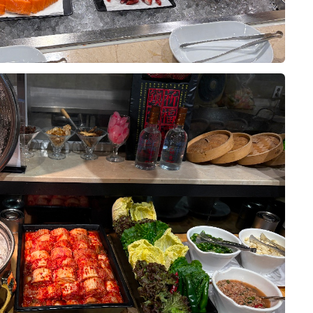
이승주, 이은혜
0
시식후기
2026-05-06
104명 읽음
+7
웨딩홀 결정할때 주차,위치,음식,가격,홀
이쁜거 봤는데 전부 다 육각형이라 당일 계
약해버렸네요🥹 무엇보다 음식종류가 한
식,중식,일식,디저트,음료 등 다양해서 사