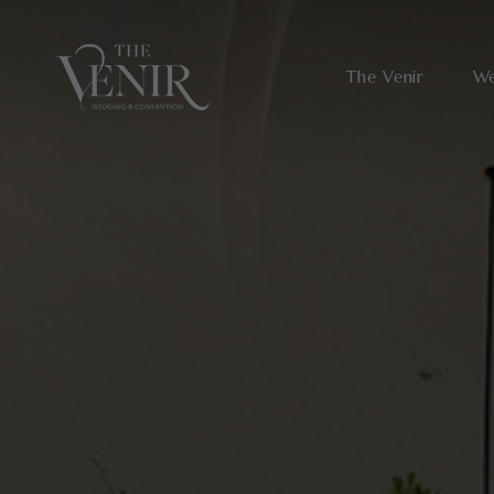
The Venir
We