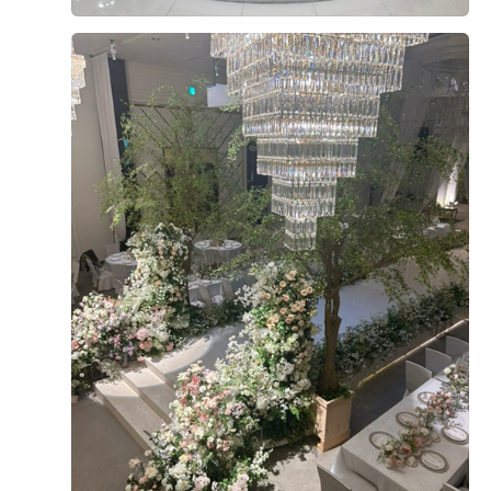
+8
기존 웨딩홀과의 계약을 파기했을 정도로 더베니르 웨딩홀
이 너무 예뻤습니다! 저희의 예산에 맞추어 견적도 내주셨
고 추가로 단독홀이면서 예식시간이 90분, 예식장에 대형
스크린과 긴 버진로드, 스크린과 혼주석이 따로 있는 연회
장, 연회장 사용가능시간이 총2시간30분, 그리고 주차장이
더 보기
5군데가 있다는 부분에서도 마음에 들었습니다
0
후기가 도움이 되었나요?
이승주, 이은혜
계약후기