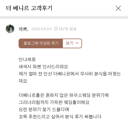
더 베니르 고객후기
하쁘,
2026-04-04
182명 읽음
블로그에 작성된 후기
보기 →
안냐세욧
새색시 하쁘 인사드리와요
제가 얼마 전 안산 더베니르에서 무사히 본식을 마쳤는
데요
​더베니르홀은 흔하지 않은 하우스웨딩 분위기에
그리너리함까지 가득한 웨딩홀이에요
요런 분위기 찾기 드물다며
꼬옥 추천드리고 싶어서 본식 후기 써봅니다