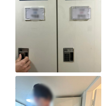
꿈의 예식! 더 베니르에서 합니다💍 제 상담시간에 마침 식
이 진행하고 있었어요! 최서연 예식부장님께서 신랑/신부
입장 할 때를 보여주셔서 ‘예식을 하게 되면 어떤 모습일
지’, ‘어떤 느낌일지’ 등 상상해볼 수 있어 좋았답니다! 홀
이 넓고 층고도 높아 웨딩홀이 엄청 넓어보이더라구요! 홀
더 보기
앞에 스크린도 열려 다양한 연출이 가능하다고 하니 결혼
예식 전까지 고민해봐야겠네요! 🥹 저희가 가진 예산에서
0
후기가 도움이 되었나요?
하려다보니 폭 넓게 일정을 말씀드렸음에도 저희 이야기를
들으시고, 만족스러운 일정과 예산을 뽑아주셨어요! ⭐️⭐️ 만
족스러운 예식장 홀 투어!!!! 추천합니다!
김영기, 한아람
계약후기
2026-04-25
108명 읽음