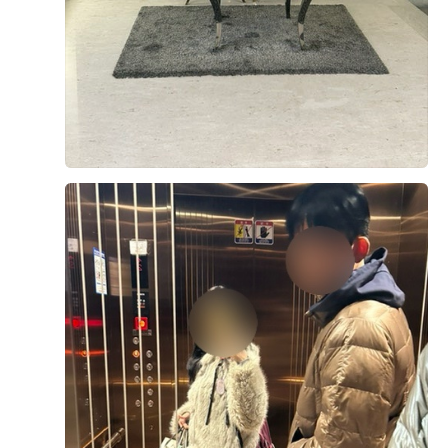
더 보기
찬했네요ㅎㅎ 무엇보다 회,스시담당 주방장님과 모든 요리
해주시는 주방분들이 너무 친절하시고 음식에 정성인게 보
0
후기가 도움이 되었나요?
여서 기분 좋게 먹었네요ㅎㅎ 평생에 한번인 결혼식에 와
주시는 가족들,친척들,친구들에게 기분좋게 맛있는 음식
대접할수있어서 참고마운 웨딩홀이라 느꼈네요.여기서 식
사한번 한뒤로 결혼준비하는 동생들에게 저도모르게 추천
안성열, 김현주
계약후기
하고다녀욬ㅋㅋㅋㅋ결혼식장 잘잡아서 기쁩니당🩷🩷😆
2026-05-05
89명 읽음
+ 네이버플레이스
😆
+8
안녕하세요, 이번에 더 베니르에서 당일 계약하고 온 후기