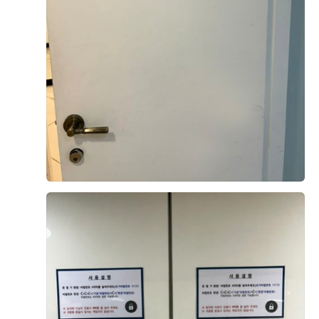
웨딩홀 계약 후 본식이 있는 달에 일부러 시식 예약을 하고
방문했습니다. 시식은 첫 예식 시간 기준으로 예약이 가능
했고, 도착하니 자리도 미리 깔끔하게 세팅되어 있어 첫인
상부터 좋았습니다. 음식은 중식, 한식, 일식, 디저트까지
구역별로 정갈하게 나뉘어 있었고, 전체적으로 음식이 따
더 보기
뜻하게 준비되어 있어 맛과 퀄리티 모두 만족스러웠습니
다. 특히 양가 어른들께서도 과식하실 정도로 맛있다고 칭
0
후기가 도움이 되었나요?
찬해주셔서, 하객분들께도 부족함 없이 좋은 식사를 대접
할 수 있겠다는 확신이 들었습니다. 그래서 다시 한번 더
베니르 웨딩홀로 계약하길 정말 잘했다는 생각이 들었습니
다. 무엇보다 인상 깊었던 점은 주방장님께서 직접 나오셔
강민성, 장지영
계약후기
서 음식은 괜찮은지, 부족한 점은 없는지 세심하게 체크해
2026-04-27
98명 읽음
주셨다는 부분입니다. 이런 세심한 서비스 덕분에 더욱 신
뢰가 갔습니다. 본식 날에도 오늘 시식 때처럼 음식의 퀄리
티가 잘 유지되어, 소중한 하객분들께 만족스러운 식사를
대접할 수 있기를 기대합니다.