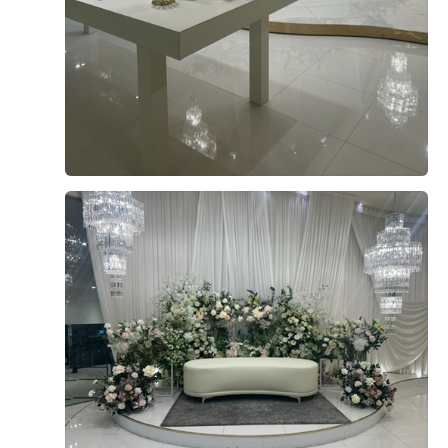
The Venir
Review
더 베니르 고객님들께서
직접 작성해주신 소중한 후기입니다.
후기 쓰기
함재식, 김소연
계약후기
2026-06-14
102명 읽음
+ 블로그