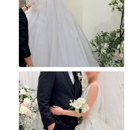
+1
샐러드, 초밥, 육회, 게장, 파스타, 육류, 각종 튀김 & 전,
잔치국수 종류가 너무 다양한데 전부 다 맛있네요 일행들
이 특히 갈비탕이랑 육회 맛있다고 하고 저는 장어 덮밥이
맛있었어요 ~ 과일이랑 디저트도 충분이 종류 많아서 너무
만족했습니다 내부 인테리어도 깔끔하고, 청결하고 동선도
더 보기
좋아서 만족x100
0
후기가 도움이 되었나요?