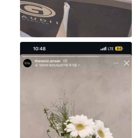
더베니르는 최종 리허설을 따로 하지않고 본식 당일 예식
전에 설명을 듣고 예식이 진행돼요. 걱정이 많은 신부 덕에
0
후기가 도움이 되었나요?
(나^^) 저희는 미리 연락을 드리고 동선을 보러 갔어요! 내
가 앉아있을 신부대기실도 다시 보고 계단 입장으로 진행
했기 때문에 노래에 맞춰 내려와보기도 했어요 ㅋ.ㅋ 타이
밍 입장 맞춰야하니까요 ~ 다시 봐도 예쁜 하객석 혼주석
이한영, 김하나
시식후기
도 깔꼼 우리 진짜 결혼하구나 하며 예식 하루 전을 바쁘게
2026-02-28
131명 읽음
보냈어요​ 본식 당일 저희는 더베니르 홀패키지로 진행해서
매이크업을 더브라이덜수에서 받았어요 히히 이동시간을
줄일 수 있었던 게 가장 큰 장점이었던 것 같아요 :) 미.
칭.. 락커룸에 우리 이름이 시간이 없음에도 사진은 놓치지
않아요 ㅋㅋ 신부. 제 부케도 더베니르에서 했는디 넘 맘에
+2
들었어욤 꺄앙 막둥이가 찍어서 보내준 스크린과 러브포레
스냅 작가님이 찍어주신 포토테이블 압구정에서 달려오신
저의 천사 다시 한 번 감사드리고요.. 초면이지만 사랑했어
요. 미모가 대박이셔서 메크업 받는 내내 행복했다네요 원
하는 대로 척척 맞춰주셔서 완전 든든했어요 셀카 더 찍어
둘 걸 !!!!!!! 셀카를 많이 못 찍어서 아쉬웠어요 (ㅋㅋ) 신부
본식을 앞두고 한달 전 쯤 시식을 다녀왔어요!ㅎㅎ 저는 여
는 정말이지 바쁩니다 시간이 없어요 ㅠㅠ 메이크업이 끝
러 결혼식을 다니면서 항상 중간 타임의 결혼식이여서 첫