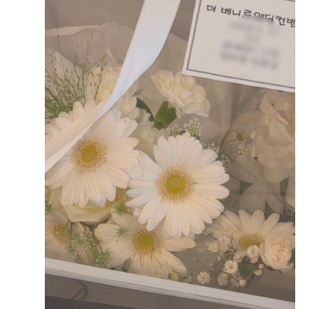
하쁘
본식후기
2026-03-09
182명 읽음
+ 블로그
+25
안냐세욧 새색시 하쁘 인사드리와요 제가 얼마 전 안산 더
베니르에서 무사히 본식을 마쳤는데요 ​더베니르홀은 흔하
지 않은 하우스웨딩 분위기에 그리너리함까지 가득한 웨딩
홀이에요 요런 분위기 찾기 드물다며 꼬옥 추천드리고 싶
어서 본식 후기 써봅니다 ​본식 하루 전 리허설 (자유투어)
더 보기