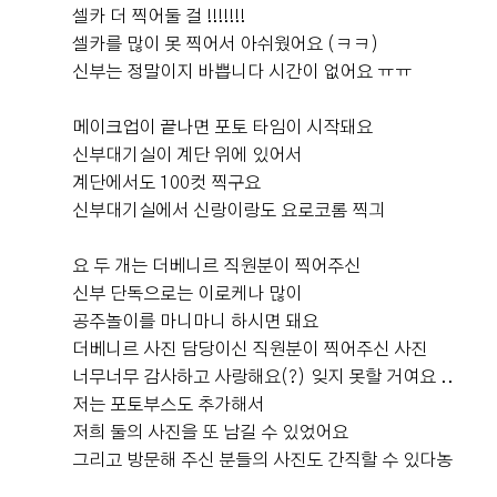
셀카 더 찍어둘 걸 !!!!!!!
셀카를 많이 못 찍어서 아쉬웠어요 (ㅋㅋ)
신부는 정말이지 바쁩니다 시간이 없어요 ㅠㅠ
메이크업이 끝나면 포토 타임이 시작돼요
신부대기실이 계단 위에 있어서
계단에서도 100컷 찍구요
신부대기실에서 신랑이랑도 요로코롬 찍긔
요 두 개는 더베니르 직원분이 찍어주신
신부 단독으로는 이로케나 많이
공주놀이를 마니마니 하시면 돼요
더베니르 사진 담당이신 직원분이 찍어주신 사진
너무너무 감사하고 사랑해요(?) 잊지 못할 거여요 ..
저는 포토부스도 추가해서
저희 둘의 사진을 또 남길 수 있었어요
그리고 방문해 주신 분들의 사진도 간직할 수 있다농