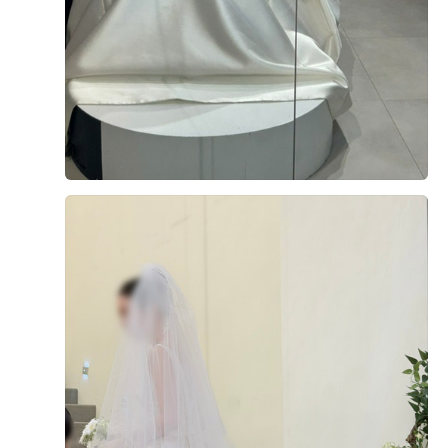
니다!! 결혼 준비하시는 분들이 계시면 더 베니르 웨딩홀 적
극 추천 합니다.!!!
단독홀, 충분한 예식 시간, 2층의 넓은 신부 대기실(2층 등
장 장점), VIP라운지 등 장점이 많아서 계약했습니다. 주차
장은 처음에는 걱정했는데 넓은 주차장을 추가로 확보하셔
서 걱정을 덜었고 식당도 맛있네요 상담도 친절하고 꼭 필
요한 것만 잘 알려주셔서 너무 좋았습니다 만족X100
더 보기
0
후기가 도움이 되었나요?
함희빈, 여건녕
시식후기
2025-09-08
131명 읽음