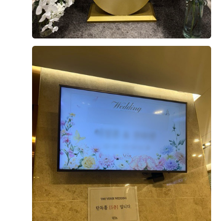
서 감사합니당!! 앞으로도 정성스런 음식으로 보답하겠습
가 한식위주로 좋아하는데 한식은 정말 맛있더군요... 그
니당!! 신랑신부님 다음에는 꼭 하객으로 봬요!! ^^
리고 고기도 정말 부드럽고 잡내도 안나서 너무 좋았습니
다. 특히 부페하면 회(일식)하고 해산물이 좀 별루다 라는
0
후기가 도움이 되었나요?
인식이 많은데 더 베니르 해산물과 회는 정말 괜찮았습니
다. (세번 먹었어요..ㅋ) 디저트도 종류가 많아 다 하나씩
맛보고 싶었는데.. 배가 너무 부르더군요 그만큼 디저트 종
류별로 많이 있어서 좋은 것 같습니다!! 부모님 또한 입맛에
권진석, 박수진
계약후기
맞아서 다행이었습니다!! 정말 깔끔하고 기분좋게 식사 할
수 있는 연회장이었습니다! 본식때 맛있게 먹을 생각만 가
2025-09-11
118명 읽음
득 담고 있네요...ㅋㅋ 짧은 후기지만 더 베니르 시식은 매
우 만족스러웠습니다!
+5