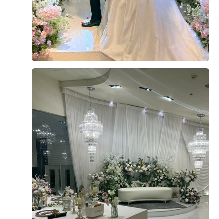
더 베니르 스토리
The Venir Story
이벤트 · 프로모션
베니르 리얼후기
SNS 소식
베니르 소식
더 베니르
고객후기