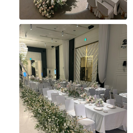
2026-05-29
78명 읽음
+ 네이버플레이스
+8
결혼식 준비하면서 가장 우선순위로본게 1.가격 2.음식 3.
위치.4.주차5.예쁜홀 등등 여러군데 검색하고 알아보다가
안산 더베니르홀을 간순간 디지니공주가 되버릴것만같은
장소여서 두근두근 했습니다!홀이 이렇게 예뻐서 가격이
나쁠까봐 조마조마 했지만 가격이 다른곳보다 착하고 음식
더 보기
도 먹어보니 종류도다양하고 맛있엇습니다! 단독홀이라 혼
잡스러운 느낌도 없고 주차하기도 편리하고 지하철로오기
1
후기가 도움이 되었나요?
도 너무좋은게 중앙역에 내려서 도보3분거리라 오시는분