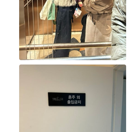
를 작성하려고 합니다. 저는 원래 어두운 홀에 비즈가 쾅쾅
박힌 드레스를 입을 것이라는 강한 생각을 갖고 있었습니
다. 그런 제 생각을 바꿀만큼 베니르의 밝은 홀은 너무 마
음에 들었습니다. 발랄하고 깨끗한 느낌이기도 하고 우아
더 보기
하고 깔끔한 느낌이기도 한 베니르의 홀은 어느 신부라도
가장 아름다운 주인공으로 만들어 주기에 충분하다고 생각
0
후기가 도움이 되었나요?
했습니다. 저는 이번에 결혼식을 준비하면서 거의 10곳에
가까운 홀투어를 진행했음에도 불구하고 더베니르는 저 뿐
만아니라 예랑이의 마음까지 사로잡아 버렸습니다. 당일
계약을 진행할만큼 모든 부분에서 만족스러웠습니다. 상담
김영기, 한아람
시식후기
도 너무 친절하고 꼼꼼하게 해주셔서 너무 감사했습니다.
2026-05-02
94명 읽음
식까지 이제 9개월정도 남았는데 입장할 순간이 너무 기대
됩니다.
+5