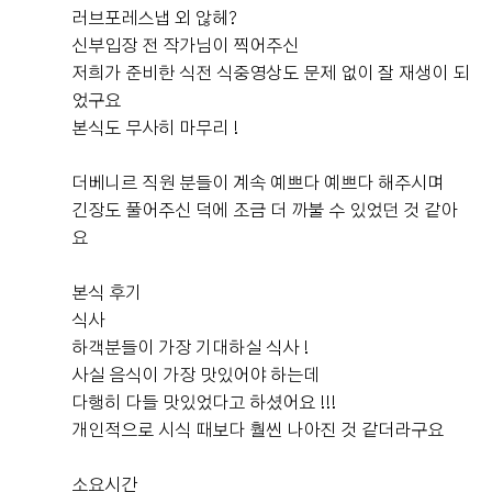
러브포레스냅 외 않헤?
신부입장 전 작가님이 찍어주신
저희가 준비한 식전 식중영상도 문제 없이 잘 재생이 되
었구요
본식도 무사히 마무리 !
더베니르 직원 분들이 계속 예쁘다 예쁘다 해주시며
긴장도 풀어주신 덕에 조금 더 까불 수 있었던 것 같아
요
본식 후기
식사
하객분들이 가장 기대하실 식사 !
사실 음식이 가장 맛있어야 하는데
다행히 다들 맛있었다고 하셨어요 !!!
개인적으로 시식 때보다 훨씬 나아진 것 같더라구요
소요시간