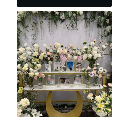
다 가져갔는데 계약서대로 정산 진행해주시니 걱정하실 필
요 없습니다​ 정산 때 반드시 장부 잘 챙기기 !!!!!! 엑셀로 입
력해도 장부는 필수 !!!!!! 진촤 마지막 음 마지막으로 안산
에 유명한 데 많지만 전 후회 안해요 흐흐 안산 예식장 더베
+7
니르 진자진짜 진쫘 추천 !!!!!! 궁금한 점은 모조리 알려드
릴게요 그럼 이만 ~~~~
더 베니르 너무 맛있고 배불렀던 시식 후기~~ 2025년 7월
19일 토요일 부모님들 모시고 본식 전 음식을 맛보기 위해
더 베니르 연회장 방문!! 우선 연회장이 3층과 4층 두 군데
가 있어서 자리 또한 넓어서 매우 만족스러웠어요!! 그렇지
만 자리 못지 않게 음식 또한 맛이 있어야지 하는 걱정이 있
더 보기
었지만... 음식종류가 왜 이렇게 많은지.. 정말 행복한 고
민이 이런거구나 하는 생각이 들더군요!! 원래 저는 먹는것
더 베니르
만 먹는 스타일인데 시식날 만큼은 조금씩 다 먹어보겠다
우리 신랑신부님! 소중한후기 너무 감사합니다^^ 베니르
는 마인드로 방문하였습니다! 우선 연회장 자체는 정말 깔
연회장은 여유롭고 깔끔하기로 유명한데 예쁘게 봐주셔
끔하고 장식품 또한 이쁘고 눈을 정말 즐겁게 해놨어요!! 제