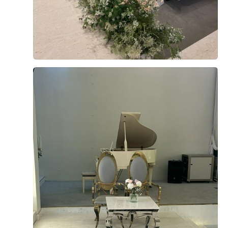
들이 편할거같아서 기분이 좋습니다!예쁜 송예원실장님이
잘알려주시고 편안하게 상담해주셔서 즐거운상담시간 보
내고왔습니다!! 여기웨딩홀좋아서 결혼할 동생들에게 추천
이승주, 이은혜
시식후기
하고있는 내자신을 발견할수있습니다😊😊😊💗💗💗💗
2026-05-06
104명 읽음
+7
웨딩홀 결정할때 주차,위치,음식,가격,홀이쁜거 봤는데 전
부 다 육각형이라 당일 계약해버렸네요🥹 무엇보다 음식종
류가 한식,중식,일식,디저트,음료 등 다양해서 사진을 전부
못올리는게 아쉬울따름ㅠ 요리사인 남동생과 먹방유튜버
저리가라 음식에 진심인 예비신랑까지도 음식 맛있다며 칭