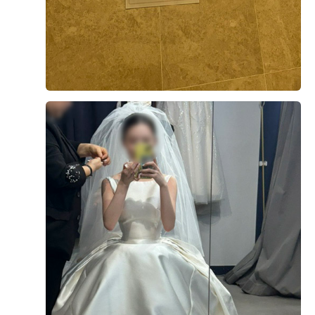
매우 만족스럽게 더 베니르 를 계약하면서~~ 이제 본식이
딱 10일 남았네요 ㅎㅎ 계약은 작년에 했지만 늦게 나마 후
기 올려보고자 합니다. 안산에 거주하면서 예식장이 많지
는 않아서 어디가 좋을지 고민이 많았지만 더 베니르 단독
홀을 보면서 고민이 싹 사라졌어요 ㅎ 천장도 낮지 않고 깔
더 보기
끔하면서 무엇보다 버진로드가 너무 이뻤어요!!! 버진로드
중간에 이벤트홀 또한 있어서 그 가운데서 생각했던 포즈
0
후기가 도움이 되었나요?
나 사진이 기대가 될 만큼 행복한 상상이 많이 가는 웨딩홀
이었어요!! 물론 버진로드 뿐만 아니라 신부대기실이 홀 2
층에 있는데 통창으로도 되어있고 안에서 사진이 정말 잘
나올 것만 같은 미니 웨딩홀 느낌이었어요 ㅎ 또한 친인척
함희빈, 여건녕
계약후기
들을 위한 VIP라운지도 따로 마련되어 있고 워낙 천장도 높
2025-09-08
87명 읽음
고 단독홀이다 보니 넓으면서도 답답한 느낌이 하나도 들
지도 않아서 너무 좋았어요!! 계약하면서도 당일 계약으로
해주신 서비스도 너무 괜찮았고 무엇보다 친절하게 상담해
주셔서 너무 만족스러웠습니다 ㅎ 이제 본식이 얼마 안 남
아서 최종 점검 때도 방문 하였는데 친절하게 필요한 부분
+1
그리고 더베니르 자체 BGM 및 음악이 너무 만족스러웠습