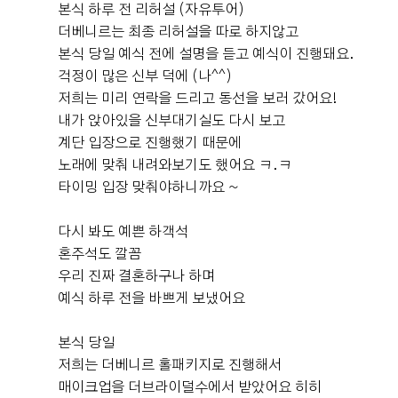
​본식 하루 전 리허설 (자유투어)
더베니르는 최종 리허설을 따로 하지않고
본식 당일 예식 전에 설명을 듣고 예식이 진행돼요.
걱정이 많은 신부 덕에 (나^^)
저희는 미리 연락을 드리고 동선을 보러 갔어요!
내가 앉아있을 신부대기실도 다시 보고
계단 입장으로 진행했기 때문에
노래에 맞춰 내려와보기도 했어요 ㅋ.ㅋ
타이밍 입장 맞춰야하니까요 ~
다시 봐도 예쁜 하객석
혼주석도 깔꼼
우리 진짜 결혼하구나 하며
예식 하루 전을 바쁘게 보냈어요​
본식 당일
저희는 더베니르 홀패키지로 진행해서
매이크업을 더브라이덜수에서 받았어요 히히