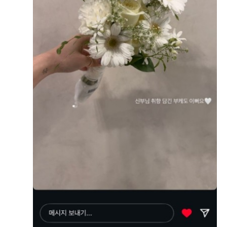
나면 포토 타임이 시작돼요 신부대기실이 계단 위에 있어
음식과 첫 세팅을 구경하지못했었는데! 예약할때 첫 식으
서 계단에서도 100컷 찍구요 신부대기실에서 신랑이랑도
로 하길 잘했다고 생각했어요 음식이 전체적으로 정갈하게
요로코롬 찍긔 요 두 개는 더베니르 직원분이 찍어주신 신
잘 나와있었고, 훨씬 먹기 좋게 보여있엇어요! 더베니르가
더 보기
부 단독으로는 이로케나 많이 공주놀이를 마니마니 하시면
갈비탕이 그렇게 유명하다고 해서 1등으로 먹었는데..뽀얗
돼요 더베니르 사진 담당이신 직원분이 찍어주신 사진 너
게 우려낸 국물에 전날에 술도 안먹었는데 해장되는 기분
더 베니르
무너무 감사하고 사랑해요(?) 잊지 못할 거여요 .. 저는 포
이 들정도로 맛있게먹었어요! 한식종류들이 전체적으로 제
토부스도 추가해서 저희 둘의 사진을 또 남길 수 있었어요
우리 신랑신부님! 이렇게 소중한후기까지 남겨주셔서 너
입에 잘 맞았던거같아요 살짝? 자극적인맛인가 싶었는데
그리고 방문해 주신 분들의 사진도 간직할 수 있다농 러브
무감사합니당^^ 베니르웨딩 한식 칭찬 너무 많이해주시
안자극적이면 맛이 있을수가없기떄문에!ㅎㅎㅎ전 만족하
는데 앞으로도 다양한메뉴로 맛있고 신선한 음식 꾸준히
포레스냅 외 않헤? 신부입장 전 작가님이 찍어주신 저희가
고 먹었어요 전체적으로 첫식이다보니 음식들이 따뜻한 상
유지하겠습니다! 다음에는 꼭 하객으로도 뵙길 바랄게용
준비한 식전 식중영상도 문제 없이 잘 재생이 되었구요 본
태였고 전종류들도 앞에서 바로 부쳐주시고 튀김도 바로해
^^
식도 무사히 마무리 ! 더베니르 직원 분들이 계속 예쁘다 예
주시고 해서 따뜻하게 먹어서 더 맛있엇습니다! 초밥, 만두
쁘다 해주시며 긴장도 풀어주신 덕에 조금 더 까불 수 있었
종류들이 정~~말 많아서 앞에서 한참 고민한거 같아요.
0
후기가 도움이 되었나요?
던 것 같아요 본식 후기 식사 하객분들이 가장 기대하실 식
디저트 종류들도 케익부터 마시멜로우 까지 많았고 저는
사 ! 사실 음식이 가장 맛있어야 하는데 다행히 다들 맛있었
젤라또가 그렇게 맛있더라구요! 3가지맛 다 신나게 먹고왔
다고 하셨어요 !!! 개인적으로 시식 때보다 훨씬 나아진 것
어요! 예식시간이 90분이라 여유로워서 손님분들 식사하실
같더라구요 소요시간 2부 연회장 돌고 식사하고 정산까지
때도 너무 복잡하지 않을거 같아요! 여러가지 음식 먹어보
권진석, 박수진
다 하고 나오니 저녁 6시가 되었더라구요 저희가 하객분들
시식후기
고 제 1등은 육회와 갈비탕 그리고 젤라또인거같아요!ㅎㅎ
께 인사하는데 시간이 좀 걸려서 정산까지도 오래 걸린 것
2025-09-11
132명 읽음
젤라또..........종류늘려주세요 너무 맛있엇어요!ㅎ헤헤
+ 블로그
같아요 흑흑​ 정산 저는 계약서나 관련 서류들 혹시 몰라서