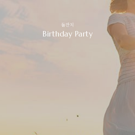
돌잔치
Birthday Party