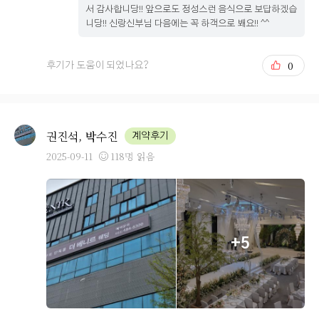
서 감사합니당!! 앞으로도 정성스런 음식으로 보답하겠습
가 한식위주로 좋아하는데 한식은 정말 맛있더군요... 그
니당!! 신랑신부님 다음에는 꼭 하객으로 봬요!! ^^
리고 고기도 정말 부드럽고 잡내도 안나서 너무 좋았습니
다. 특히 부페하면 회(일식)하고 해산물이 좀 별루다 라는
0
후기가 도움이 되었나요?
인식이 많은데 더 베니르 해산물과 회는 정말 괜찮았습니
다. (세번 먹었어요..ㅋ) 디저트도 종류가 많아 다 하나씩
맛보고 싶었는데.. 배가 너무 부르더군요 그만큼 디저트 종
류별로 많이 있어서 좋은 것 같습니다!! 부모님 또한 입맛에
권진석, 박수진
계약후기
맞아서 다행이었습니다!! 정말 깔끔하고 기분좋게 식사 할
수 있는 연회장이었습니다! 본식때 맛있게 먹을 생각만 가
2025-09-11
118명 읽음
득 담고 있네요...ㅋㅋ 짧은 후기지만 더 베니르 시식은 매
우 만족스러웠습니다!
+5