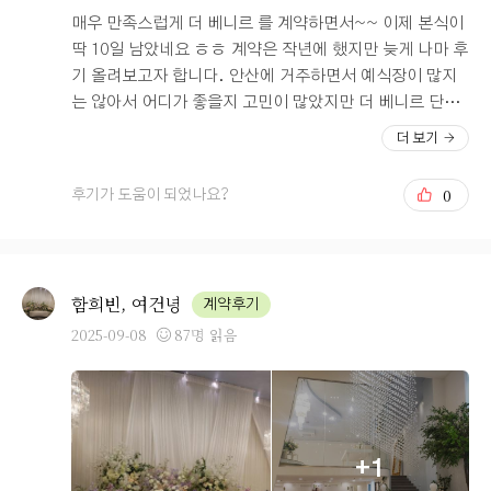
매우 만족스럽게 더 베니르 를 계약하면서~~ 이제 본식이
딱 10일 남았네요 ㅎㅎ 계약은 작년에 했지만 늦게 나마 후
기 올려보고자 합니다. 안산에 거주하면서 예식장이 많지
는 않아서 어디가 좋을지 고민이 많았지만 더 베니르 단독
홀을 보면서 고민이 싹 사라졌어요 ㅎ 천장도 낮지 않고 깔
더 보기
끔하면서 무엇보다 버진로드가 너무 이뻤어요!!! 버진로드
중간에 이벤트홀 또한 있어서 그 가운데서 생각했던 포즈
0
후기가 도움이 되었나요?
나 사진이 기대가 될 만큼 행복한 상상이 많이 가는 웨딩홀
이었어요!! 물론 버진로드 뿐만 아니라 신부대기실이 홀 2
층에 있는데 통창으로도 되어있고 안에서 사진이 정말 잘
나올 것만 같은 미니 웨딩홀 느낌이었어요 ㅎ 또한 친인척
함희빈, 여건녕
계약후기
들을 위한 VIP라운지도 따로 마련되어 있고 워낙 천장도 높
2025-09-08
87명 읽음
고 단독홀이다 보니 넓으면서도 답답한 느낌이 하나도 들
지도 않아서 너무 좋았어요!! 계약하면서도 당일 계약으로
해주신 서비스도 너무 괜찮았고 무엇보다 친절하게 상담해
주셔서 너무 만족스러웠습니다 ㅎ 이제 본식이 얼마 안 남
아서 최종 점검 때도 방문 하였는데 친절하게 필요한 부분
+1
그리고 더베니르 자체 BGM 및 음악이 너무 만족스러웠습