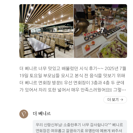
다 가져갔는데 계약서대로 정산 진행해주시니 걱정하실 필
요 없습니다​ 정산 때 반드시 장부 잘 챙기기 !!!!!! 엑셀로 입
력해도 장부는 필수 !!!!!! 진촤 마지막 음 마지막으로 안산
에 유명한 데 많지만 전 후회 안해요 흐흐 안산 예식장 더베
+7
니르 진자진짜 진쫘 추천 !!!!!! 궁금한 점은 모조리 알려드
릴게요 그럼 이만 ~~~~
더 베니르 너무 맛있고 배불렀던 시식 후기~~ 2025년 7월
19일 토요일 부모님들 모시고 본식 전 음식을 맛보기 위해
더 베니르 연회장 방문!! 우선 연회장이 3층과 4층 두 군데
가 있어서 자리 또한 넓어서 매우 만족스러웠어요!! 그렇지
만 자리 못지 않게 음식 또한 맛이 있어야지 하는 걱정이 있
더 보기
었지만... 음식종류가 왜 이렇게 많은지.. 정말 행복한 고
민이 이런거구나 하는 생각이 들더군요!! 원래 저는 먹는것
더 베니르
만 먹는 스타일인데 시식날 만큼은 조금씩 다 먹어보겠다
우리 신랑신부님! 소중한후기 너무 감사합니다^^ 베니르
는 마인드로 방문하였습니다! 우선 연회장 자체는 정말 깔
연회장은 여유롭고 깔끔하기로 유명한데 예쁘게 봐주셔
끔하고 장식품 또한 이쁘고 눈을 정말 즐겁게 해놨어요!! 제