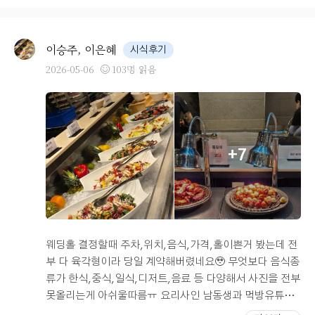
들이 편할거같아서 기분이 좋습니다!예쁜 송예원실장님이
잘알려주시고 편안하게 상담해주셔서 즐거운상담시간 보
내고왔습니다!! 여기웨딩홀좋아서 결혼할 동생들에게 추천
이승주, 이은혜
시식후기
하고있는 내자신을 발견할수있습니다😊😊😊💗💗💗💗
2026-05-06
103명 읽음
+7
웨딩홀 결정할때 주차,위치,음식,가격,홀이쁜거 봤는데 전
부 다 육각형이라 당일 계약해버렸네요🥹 무엇보다 음식종
류가 한식,중식,일식,디저트,음료 등 다양해서 사진을 전부
못올리는게 아쉬울따름ㅠ 요리사인 남동생과 먹방유튜버
저리가라 음식에 진심인 예비신랑까지도 음식 맛있다며 칭