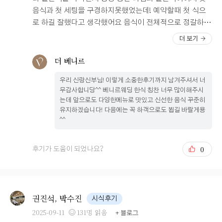
나면 포토 타임이 시작돼요 신부대기실이 계단 위에 있어
음식과 첫 세팅을 구경하지못했었는데! 예약할때 첫 식으
서 계단에서도 100컷 찍구요 신부대기실에서 신랑이랑도
로 하길 잘했다고 생각했어요 음식이 전체적으로 정갈하게
요로코롬 찍긔 요 두 개는 더베니르 직원분이 찍어주신 신
잘 나와있었고, 훨씬 먹기 좋게 보여있엇어요! 더베니르가
더 보기
부 단독으로는 이로케나 많이 공주놀이를 마니마니 하시면
갈비탕이 그렇게 유명하다고 해서 1등으로 먹었는데..뽀얗
돼요 더베니르 사진 담당이신 직원분이 찍어주신 사진 너
게 우려낸 국물에 전날에 술도 안먹었는데 해장되는 기분
더 베니르
무너무 감사하고 사랑해요(?) 잊지 못할 거여요 .. 저는 포
이 들정도로 맛있게먹었어요! 한식종류들이 전체적으로 제
토부스도 추가해서 저희 둘의 사진을 또 남길 수 있었어요
우리 신랑신부님! 이렇게 소중한후기까지 남겨주셔서 너
입에 잘 맞았던거같아요 살짝? 자극적인맛인가 싶었는데
그리고 방문해 주신 분들의 사진도 간직할 수 있다농 러브
무감사합니당^^ 베니르웨딩 한식 칭찬 너무 많이해주시
안자극적이면 맛이 있을수가없기떄문에!ㅎㅎㅎ전 만족하
는데 앞으로도 다양한메뉴로 맛있고 신선한 음식 꾸준히
포레스냅 외 않헤? 신부입장 전 작가님이 찍어주신 저희가
고 먹었어요 전체적으로 첫식이다보니 음식들이 따뜻한 상
유지하겠습니다! 다음에는 꼭 하객으로도 뵙길 바랄게용
준비한 식전 식중영상도 문제 없이 잘 재생이 되었구요 본
태였고 전종류들도 앞에서 바로 부쳐주시고 튀김도 바로해
^^
식도 무사히 마무리 ! 더베니르 직원 분들이 계속 예쁘다 예
주시고 해서 따뜻하게 먹어서 더 맛있엇습니다! 초밥, 만두
쁘다 해주시며 긴장도 풀어주신 덕에 조금 더 까불 수 있었
종류들이 정~~말 많아서 앞에서 한참 고민한거 같아요.
0
후기가 도움이 되었나요?
던 것 같아요 본식 후기 식사 하객분들이 가장 기대하실 식
디저트 종류들도 케익부터 마시멜로우 까지 많았고 저는
사 ! 사실 음식이 가장 맛있어야 하는데 다행히 다들 맛있었
젤라또가 그렇게 맛있더라구요! 3가지맛 다 신나게 먹고왔
다고 하셨어요 !!! 개인적으로 시식 때보다 훨씬 나아진 것
어요! 예식시간이 90분이라 여유로워서 손님분들 식사하실
같더라구요 소요시간 2부 연회장 돌고 식사하고 정산까지
때도 너무 복잡하지 않을거 같아요! 여러가지 음식 먹어보
권진석, 박수진
다 하고 나오니 저녁 6시가 되었더라구요 저희가 하객분들
시식후기
고 제 1등은 육회와 갈비탕 그리고 젤라또인거같아요!ㅎㅎ
께 인사하는데 시간이 좀 걸려서 정산까지도 오래 걸린 것
2025-09-11
131명 읽음
젤라또..........종류늘려주세요 너무 맛있엇어요!ㅎ헤헤
+ 블로그
같아요 흑흑​ 정산 저는 계약서나 관련 서류들 혹시 몰라서