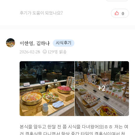
더베니르는 최종 리허설을 따로 하지않고 본식 당일 예식
전에 설명을 듣고 예식이 진행돼요. 걱정이 많은 신부 덕에
0
후기가 도움이 되었나요?
(나^^) 저희는 미리 연락을 드리고 동선을 보러 갔어요! 내
가 앉아있을 신부대기실도 다시 보고 계단 입장으로 진행
했기 때문에 노래에 맞춰 내려와보기도 했어요 ㅋ.ㅋ 타이
밍 입장 맞춰야하니까요 ~ 다시 봐도 예쁜 하객석 혼주석
이한영, 김하나
시식후기
도 깔꼼 우리 진짜 결혼하구나 하며 예식 하루 전을 바쁘게
2026-02-28
129명 읽음
보냈어요​ 본식 당일 저희는 더베니르 홀패키지로 진행해서
매이크업을 더브라이덜수에서 받았어요 히히 이동시간을
줄일 수 있었던 게 가장 큰 장점이었던 것 같아요 :) 미.
칭.. 락커룸에 우리 이름이 시간이 없음에도 사진은 놓치지
않아요 ㅋㅋ 신부. 제 부케도 더베니르에서 했는디 넘 맘에
+2
들었어욤 꺄앙 막둥이가 찍어서 보내준 스크린과 러브포레
스냅 작가님이 찍어주신 포토테이블 압구정에서 달려오신
저의 천사 다시 한 번 감사드리고요.. 초면이지만 사랑했어
요. 미모가 대박이셔서 메크업 받는 내내 행복했다네요 원
하는 대로 척척 맞춰주셔서 완전 든든했어요 셀카 더 찍어
둘 걸 !!!!!!! 셀카를 많이 못 찍어서 아쉬웠어요 (ㅋㅋ) 신부
본식을 앞두고 한달 전 쯤 시식을 다녀왔어요!ㅎㅎ 저는 여
는 정말이지 바쁩니다 시간이 없어요 ㅠㅠ 메이크업이 끝
러 결혼식을 다니면서 항상 중간 타임의 결혼식이여서 첫