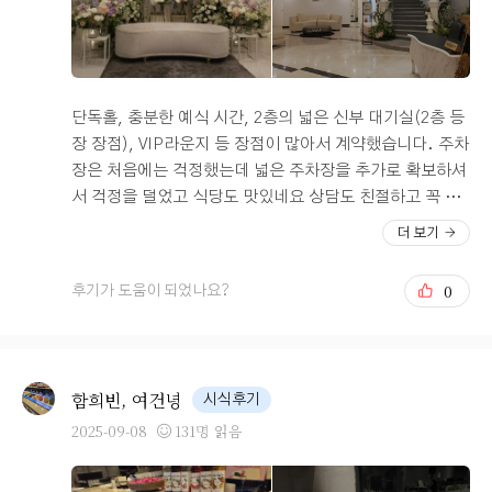
니다!! 결혼 준비하시는 분들이 계시면 더 베니르 웨딩홀 적
극 추천 합니다.!!!
단독홀, 충분한 예식 시간, 2층의 넓은 신부 대기실(2층 등
장 장점), VIP라운지 등 장점이 많아서 계약했습니다. 주차
장은 처음에는 걱정했는데 넓은 주차장을 추가로 확보하셔
서 걱정을 덜었고 식당도 맛있네요 상담도 친절하고 꼭 필
요한 것만 잘 알려주셔서 너무 좋았습니다 만족X100
더 보기
0
후기가 도움이 되었나요?
함희빈, 여건녕
시식후기
2025-09-08
131명 읽음