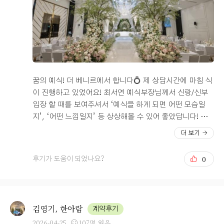
꿈의 예식! 더 베니르에서 합니다💍 제 상담시간에 마침 식
이 진행하고 있었어요! 최서연 예식부장님께서 신랑/신부
입장 할 때를 보여주셔서 ‘예식을 하게 되면 어떤 모습일
지’, ‘어떤 느낌일지’ 등 상상해볼 수 있어 좋았답니다! 홀
이 넓고 층고도 높아 웨딩홀이 엄청 넓어보이더라구요! 홀
더 보기
앞에 스크린도 열려 다양한 연출이 가능하다고 하니 결혼
예식 전까지 고민해봐야겠네요! 🥹 저희가 가진 예산에서
0
후기가 도움이 되었나요?
하려다보니 폭 넓게 일정을 말씀드렸음에도 저희 이야기를
들으시고, 만족스러운 일정과 예산을 뽑아주셨어요! ⭐️⭐️ 만
족스러운 예식장 홀 투어!!!! 추천합니다!
김영기, 한아람
계약후기
2026-04-25
107명 읽음