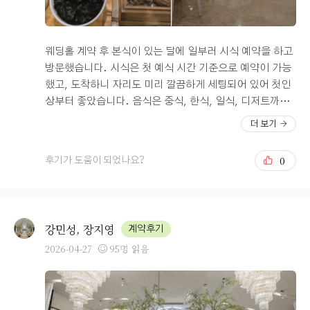
웨딩홀 계약 후 본식이 있는 달에 일부러 시식 예약을 하고
방문했습니다. 시식은 첫 예식 시간 기준으로 예약이 가능
했고, 도착하니 자리도 미리 깔끔하게 세팅되어 있어 첫인
상부터 좋았습니다. 음식은 중식, 한식, 일식, 디저트까지
구역별로 정갈하게 나뉘어 있었고, 전체적으로 음식이 따
더 보기
뜻하게 준비되어 있어 맛과 퀄리티 모두 만족스러웠습니
다. 특히 양가 어른들께서도 과식하실 정도로 맛있다고 칭
0
후기가 도움이 되었나요?
찬해주셔서, 하객분들께도 부족함 없이 좋은 식사를 대접
할 수 있겠다는 확신이 들었습니다. 그래서 다시 한번 더
베니르 웨딩홀로 계약하길 정말 잘했다는 생각이 들었습니
다. 무엇보다 인상 깊었던 점은 주방장님께서 직접 나오셔
강민성, 장지영
계약후기
서 음식은 괜찮은지, 부족한 점은 없는지 세심하게 체크해
2026-04-27
95명 읽음
주셨다는 부분입니다. 이런 세심한 서비스 덕분에 더욱 신
뢰가 갔습니다. 본식 날에도 오늘 시식 때처럼 음식의 퀄리
티가 잘 유지되어, 소중한 하객분들께 만족스러운 식사를
대접할 수 있기를 기대합니다.