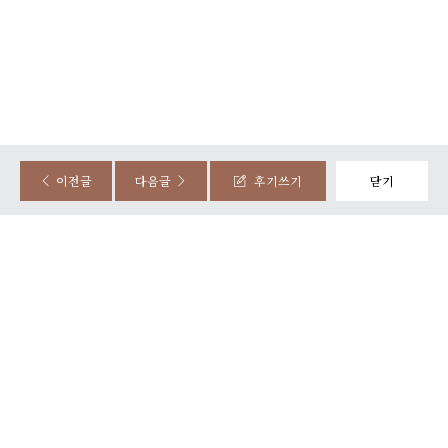
정성준, 조민지
시식후기
2025-08-20
87명 읽음
이전글
다음글
후기쓰기
닫기
담백하고 깔끔하고 맛있었습니다~ 분위기도 좋았습니다
넓고 움직이고 하는데 복잡하지 않아서 너무 편했습니다~
0
후기가 도움이 되었나요?