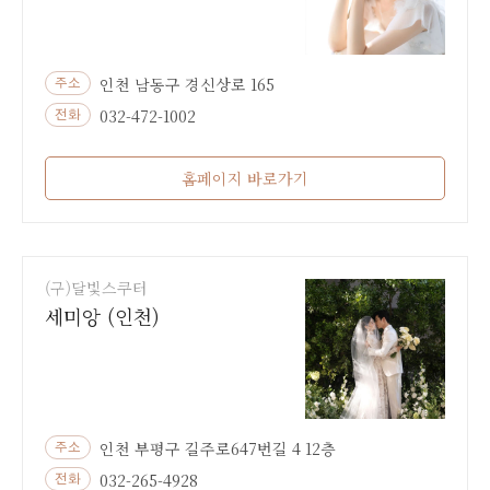
인천 남동구 경신상로 165
주소
032-472-1002
전화
홈페이지 바로가기
(구)달빛스쿠터
세미앙 (인천)
인천 부평구 길주로647번길 4 12층
주소
032-265-4928
전화