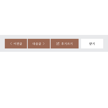
정성준, 조민지
시식후기
2025-08-20
87명 읽음
이전글
다음글
후기쓰기
닫기
담백하고 깔끔하고 맛있었습니다~ 분위기도 좋았습니다
넓고 움직이고 하는데 복잡하지 않아서 너무 편했습니다~
0
후기가 도움이 되었나요?