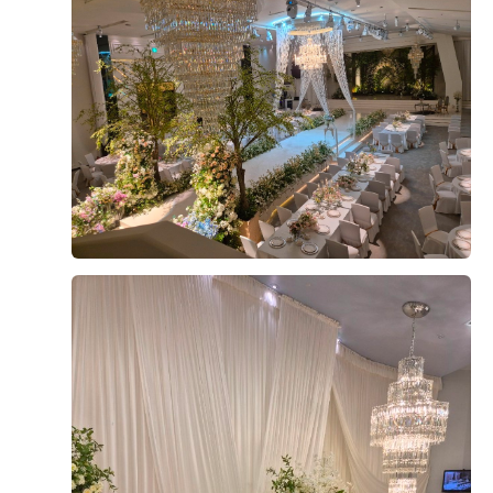
The Venir
Review
더 베니르 고객님들께서
직접 작성해주신 소중한 후기입니다.
후기 쓰기
함재식, 김소연
계약후기
2026-06-14
100명 읽음
+ 블로그