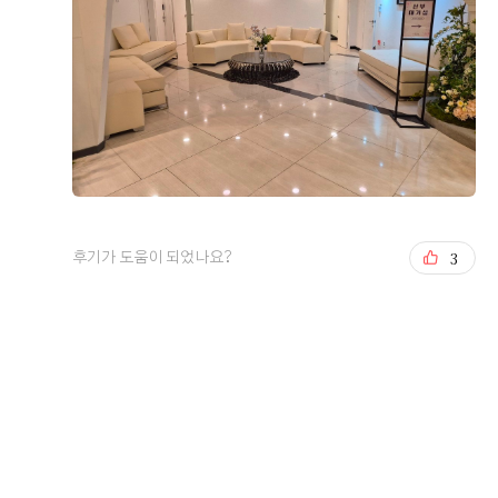
들이 편할거같아서 기분이 좋습니다!예쁜 송예원실장님이
잘알려주시고 편안하게 상담해주셔서 즐거운상담시간 보
내고왔습니다!! 여기웨딩홀좋아서 결혼할 동생들에게 추천
이승주, 이은혜
시식후기
하고있는 내자신을 발견할수있습니다😊😊😊💗💗💗💗
2026-05-06
104명 읽음
+7
3
후기가 도움이 되었나요?
웨딩홀 결정할때 주차,위치,음식,가격,홀이쁜거 봤는데 전
부 다 육각형이라 당일 계약해버렸네요🥹 무엇보다 음식종
류가 한식,중식,일식,디저트,음료 등 다양해서 사진을 전부
못올리는게 아쉬울따름ㅠ 요리사인 남동생과 먹방유튜버
저리가라 음식에 진심인 예비신랑까지도 음식 맛있다며 칭