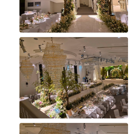
더 베니르 스토리
The Venir Story
이벤트 · 프로모션
베니르 리얼후기
SNS 소식
베니르 소식
더 베니르
고객후기