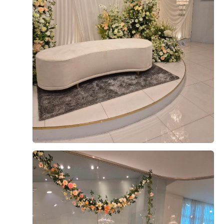
+8
기존 웨딩홀과의 계약을 파기했을 정도로 더베니르 웨딩홀
이 너무 예뻤습니다! 저희의 예산에 맞추어 견적도 내주셨
고 추가로 단독홀이면서 예식시간이 90분, 예식장에 대형
스크린과 긴 버진로드, 스크린과 혼주석이 따로 있는 연회
장, 연회장 사용가능시간이 총2시간30분, 그리고 주차장이
더 보기
5군데가 있다는 부분에서도 마음에 들었습니다
0
후기가 도움이 되었나요?
이승주, 이은혜
계약후기