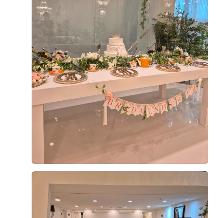
2026-05-29
77명 읽음
+ 네이버플레이스
+8
결혼식 준비하면서 가장 우선순위로본게 1.가격 2.음식 3.
위치.4.주차5.예쁜홀 등등 여러군데 검색하고 알아보다가
안산 더베니르홀을 간순간 디지니공주가 되버릴것만같은
장소여서 두근두근 했습니다!홀이 이렇게 예뻐서 가격이
나쁠까봐 조마조마 했지만 가격이 다른곳보다 착하고 음식
더 보기
도 먹어보니 종류도다양하고 맛있엇습니다! 단독홀이라 혼
잡스러운 느낌도 없고 주차하기도 편리하고 지하철로오기
1
후기가 도움이 되었나요?
도 너무좋은게 중앙역에 내려서 도보3분거리라 오시는분