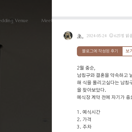
dding Venue
Meeting & Party
User Guide
V
초,
2024-05-24
625명 읽
블로그에 작성된 후기
보
2월 중순,
남칭구와 결혼을 약속하고 
해 식을 올리고싶다는 남칭구
을 찾아보았다.
예식장 계약 전에 자기가 중
1. 예식시간
2. 가격
3. 주차