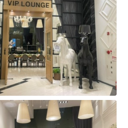
이승주, 이은혜
0
시식후기
2026-05-06
103명 읽음
+7
웨딩홀 결정할때 주차,위치,음식,가격,홀
이쁜거 봤는데 전부 다 육각형이라 당일 계
약해버렸네요🥹 무엇보다 음식종류가 한
식,중식,일식,디저트,음료 등 다양해서 사