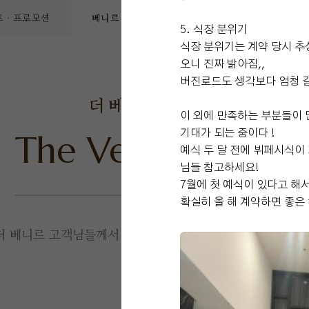
 · 프로모션
베니르 리얼후기
SNS 소식
베니르
5. 식장 분위기
식장 분위기는 계약 당시 
오니 진짜 밝아짐,,
버진로드도 생각보다 엄청 길
더 베니르
고객후기
이 외에 만족하는 부분들이 
The Venir
기대가 되는 중이다 !
Review
예식 두 달 전에 뷔페시식이
님들 참고하세요!
7월에 첫 예식이 있다고 해
확실히 올 해 계약하면 좋은
더 베니르 고객님들께서
직접 작성해주신 소중한 후기입니다