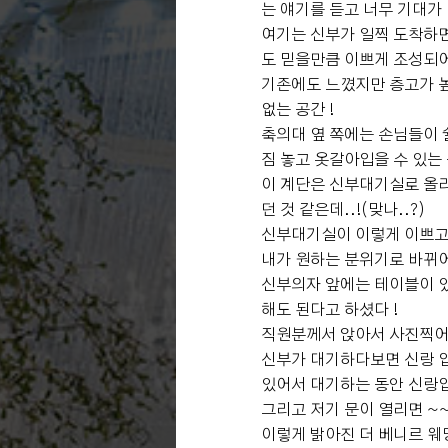
는 얘기를 듣고 너무 기대가 
여기는 신부가 일찍 도착하면
도 믿을만큼 이쁘게 조성되
기존에도 느꼈지만 층고가 
없는 공간 !
축의대 옆 쪽에는 손님들이 
짐 놓고 옷갈아입을 수 있는 
이 계단은 신부대기실로 올
던 것 같은데..!(맞나..?)
신부대기실이 이렇게 이쁘고
내가 원하는 분위기로 바뀌어
신부의자 앞에는 테이블이 
해도 된다고 하셨다 !
직원분께서 앉아서 사진찍어보
신부가 대기하다보면 신랑 입
있어서 대기하는 동안 신랑입
그리고 저기 문이 열리면 ~
이렇게 밝아진 더 베니르 웨딩