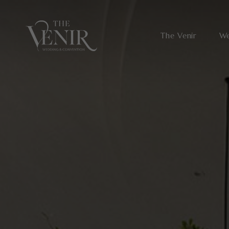
The Venir
We