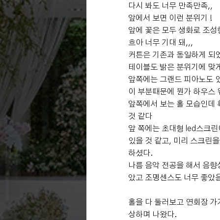
다시 봐도 너무 만족만족,,
앞에서 보면 이런 분위기 !
앞에 꽃은 모두 생화로 조성
흐아 너무 기대 돼,,,
커튼은 기존과 동일하게 되었
테이블도 밝은 분위기에 맞
앞쪽에는 그랜드 피아노도 있다
이 부분때문에 뭔가 하우스 
앞쪽에서 보는 홀 모습인데 
것 같다
앞 쪽에는 초대형 led스크
있을 것 같고, 미리 스크린
하셨다.
나름 음악 전공을 해서 음향
았고 조명센스도 너무 좋았음
홀을 다 둘러보고 연회장 가
상하며 나왔다.