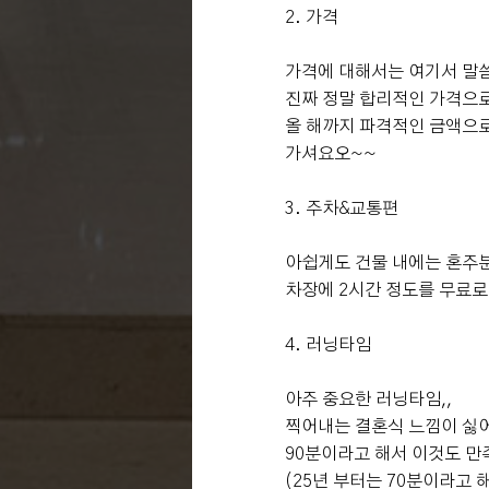
2. 가격
가격에 대해서는 여기서 말씀
진짜 정말 합리적인 가격으로
올 해까지 파격적인 금액으
가셔요오~~
3. 주차&교통편
아쉽게도 건물 내에는 혼주분
차장에 2시간 정도를 무료로
4. 러닝타임
아주 중요한 러닝타임,,
찍어내는 결혼식 느낌이 싫어
90분이라고 해서 이것도 만족 
(25년 부터는 70분이라고 해