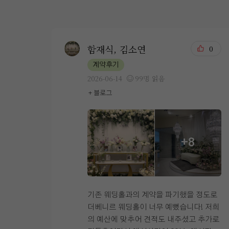
함재식, 김소연
0
계약후기
2026-06-14
99명 읽음
+ 블로그
+8
기존 웨딩홀과의 계약을 파기했을 정도로
더베니르 웨딩홀이 너무 예뻤습니다! 저희
의 예산에 맞추어 견적도 내주셨고 추가로