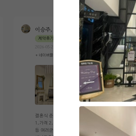
이승주, 이은혜
1
계약후기
2026-05-29
76명 읽음
+ 네이버플레이스
+8
결혼식 준비하면서 가장 우선순위로본게
1.가격 2.음식 3.위치.4.주차5.예쁜홀 등
등 여러군데 검색하고 알아보다가 안산 더