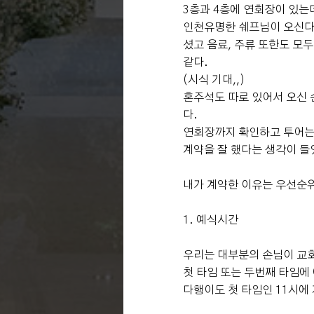
3층과 4층에 연회장이 있는데
인천유명한 쉐프님이 오신다
셨고 음료, 주류 또한도 모
같다.
(시식 기대,,)
혼주석도 따로 있어서 오신 
다.
연회장까지 확인하고 투어는
계약을 잘 했다는 생각이 들
내가 계약한 이유는 우선순
1. 예식시간
우리는 대부분의 손님이 교
첫 타임 또는 두번째 타임에
다행이도 첫 타임인 11시에 